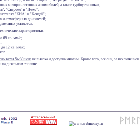
 VAG Group, а также "Порше", "Мерседес" и "БМВ";
ых моторов легковых автомобилей, а также турбоустановках;
а", "Ситроен" и "Пежо";
игателях "КИА" и "Хендай";
х и атмосферных двигателей;
изельных установок.
хнические характеристики:
о 69 кв. мм/с;
;
 до 12 кв. мм/с;
сов.
сло тотал 5w30 цена
не высока и доступна многим. Кроме того, все они, за исключение
и на дизельном топливе.