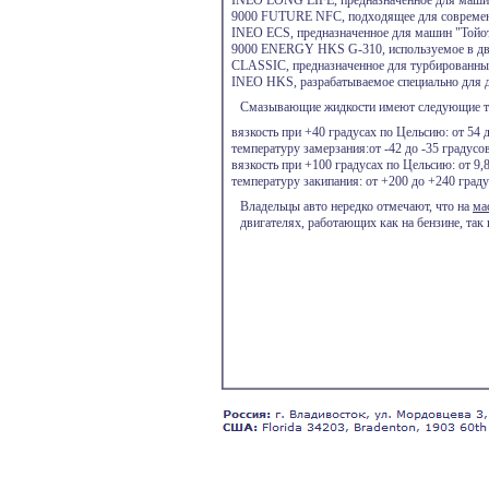
INEO LONG LIFE, предназначенное для машин
9000 FUTURE NFC, подходящее для современн
INEO ECS, предназначенное для машин "Тойот
9000 ENERGY HKS G-310, используемое в дв
CLASSIC, предназначенное для турбированны
INEO HKS, разрабатываемое специально для д
Смазывающие жидкости имеют следующие те
вязкость при +40 градусах по Цельсию: от 54 д
температуру замерзания:от -42 до -35 градусов
вязкость при +100 градусах по Цельсию: от 9,8
температуру закипания: от +200 до +240 граду
Владельцы авто нередко отмечают, что на
ма
двигателях, работающих как на бензине, так 